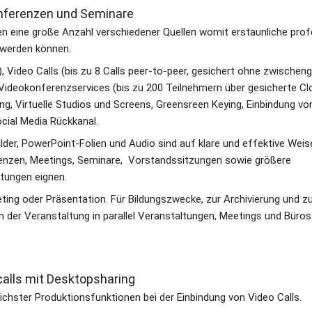
onferenzen und Seminare
 eine große Anzahl verschiedener Quellen womit erstaunliche profe
 werden können.
, Video Calls (bis zu 8 Calls peer-to-peer, gesichert ohne zwischen
ideokonferenzservices (bis zu 200 Teilnehmern über gesicherte Cloud Se
ling, Virtuelle Studios und Screens, Greensreen Keying, Einbindung vo
cial Media Rückkanal.
der, PowerPoint-Folien und Audio sind auf klare und effektive Weise 
enzen, Meetings, Seminare,  Vorstandssitzungen sowie größere 
tungen eignen.
ing oder Präsentation. Für Bildungszwecke, zur Archivierung und z
der Veranstaltung in parallel Veranstaltungen, Meetings und Büros 
calls mit Desktopsharing
tlichster Produktionsfunktionen bei der Einbindung von Video Calls. 