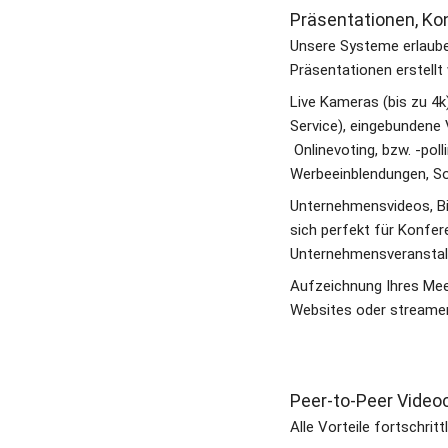
P​​räsentationen, K
Unsere Systeme erlauben
Präsentationen erstellt
Live Kameras (bis zu 4k)
Service), eingebundene V
 Onlinevoting, bzw. -pol
Werbeeinblendungen, So
Unternehmensvideos, Bil
sich perfekt für Konfer
Unternehmensveranstal
Aufzeichnung Ihres Meet
Websites oder streamen 
Peer-to-Peer Video
Alle Vorteile fortschrit