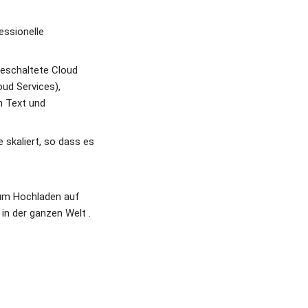
ssionelle 
geschaltete Cloud 
rvices),               
n Text und 
skaliert, so dass es 
um Hochladen auf 
in der ganzen Welt .