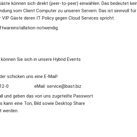
 Gäste können sich direkt (peer-to-peer) einwählen. Das bedeutet kei
indung vom Client Computer zu unseren Servern. Das ist sinnvoll für 
r VIP Gäste deren IT Policy gegen Cloud Services spricht. 
ftwareinstallation notwendig. 
nnen Sie sich in unsere Hybrid Events                     
der schicken uns eine E-Mail! 
0                     eMail: service@bast.biz 
l und geben das von uns zugeteilte Passwort           
 kann eine Ton, Bild sowie Desktop Share                 
t werden.