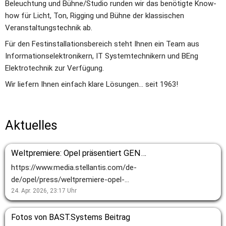
Beleuchtung und Bühne/Studio runden wir das benötigte Know-
how für Licht, Ton, Rigging und Bühne der klassischen 
Veranstaltungstechnik ab.
Für den Festinstallationsbereich steht Ihnen ein Team aus 
Informationselektronikern, IT Systemtechnikern und BEng 
Elektrotechnik zur Verfügung.
Wir liefern Ihnen einfach klare Lösungen... seit 1963!
Aktuelles
Weltpremiere: Opel präsentiert GEN4-Prototyp für Formel E
https://www.media.stellantis.com/de-
de/opel/press/weltpremiere-opel-
praesentiert-gen4-prototyp-fuer-
24. Apr. 2026, 23:17
Uhr
formel-e
Fotos von BAST.Systems Beitrag